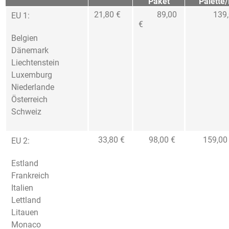
Paket
Palette/
21,80 €
89,00
139,0
EU 1:
€
Belgien
Dänemark
Liechtenstein
Luxemburg
Niederlande
Österreich
Schweiz
33,80 €
98,00 €
159,00 
EU 2:
Estland
Frankreich
Italien
Lettland
Litauen
Monaco