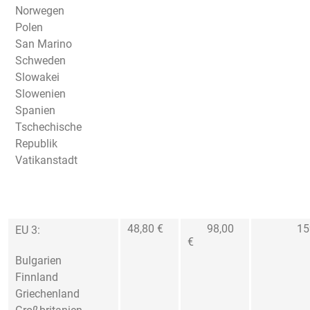
Norwegen
Polen
San Marino
Schweden
Slowakei
Slowenien
Spanien
Tschechische
Republik
Vatikanstadt
48,80 €
98,00
159,0
EU 3:
€
Bulgarien
Finnland
Griechenland