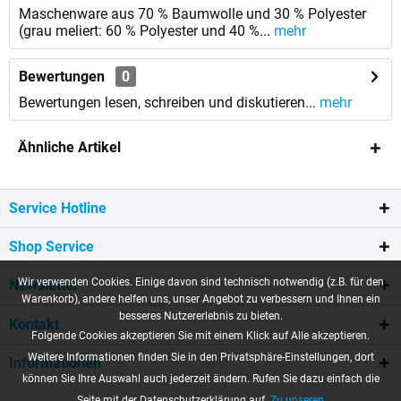
Maschenware aus 70 % Baumwolle und 30 % Polyester
(grau meliert: 60 % Polyester und 40 %...
mehr
Bewertungen
0
Bewertungen lesen, schreiben und diskutieren...
mehr
Ähnliche Artikel
Service Hotline
Shop Service
Wir verwenden Cookies. Einige davon sind technisch notwendig (z.B. für den
Newsletter
Warenkorb), andere helfen uns, unser Angebot zu verbessern und Ihnen ein
besseres Nutzererlebnis zu bieten.
Kontakt
Folgende Cookies akzeptieren Sie mit einem Klick auf Alle akzeptieren.
Weitere Informationen finden Sie in den Privatsphäre-Einstellungen, dort
Informationen
können Sie Ihre Auswahl auch jederzeit ändern. Rufen Sie dazu einfach die
Seite mit der Datenschutzerklärung auf.
Zu unseren