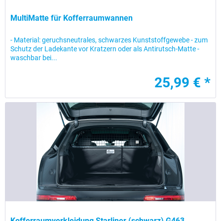
MultiMatte für Kofferraumwannen
- Material: geruchsneutrales, schwarzes Kunststoffgewebe - zum
Schutz der Ladekante vor Kratzern oder als Antirutsch-Matte -
waschbar bei...
25,99 € *
Kofferraumverkleidung Starliner (schwarz) G463,...