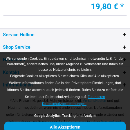
19,80 € *
Service Hotline
Shop Service
Wir verwenden Cookies. Einige davon sind technisch notwendig (z.B. für den
Newsletter
Warenkorb), andere helfen uns, unser Angebot zu verbessern und Ihnen ein
besseres Nutzererlebnis zu bieten.
Kontakt
Folgende Cookies akzeptieren Sie mit einem Klick auf Alle akzeptieren.
Weitere Informationen finden Sie in den Privatsphäre-Einstellungen, dort
Informationen
können Sie Ihre Auswahl auch jederzeit ändern. Rufen Sie dazu einfach die
Seite mit der Datenschutzerklärung auf.
Zu unseren
* Alle Preise inkl. gesetzl. Mehrwertsteuer zzgl.
Versandkosten
und ggf.
Datenschutzbestimmungen.
Nachnahmegebühren, wenn nicht anders beschrieben. Lieferzeitangaben
gelten für Lieferungen nach Deutschland. Lieferzeiten für andere Länder und
Google Analytics:
Tracking und Analyse
Informationen zur Berechnung des Liefertermins siehe hier
Versand und
Alle Akzeptieren
Zahlungsbedingungen