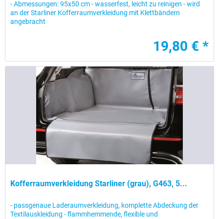
- Abmessungen: 95x50 cm - wasserfest, leicht zu reinigen - wird
an der Starliner Kofferraumverkleidung mit Klettbändern
angebracht
19,80 € *
Kofferraumverkleidung Starliner (grau), G463, 5...
- passgenaue Laderaumverkleidung, komplette Abdeckung der
Textilauskleidung - flammhemmende, flexible und