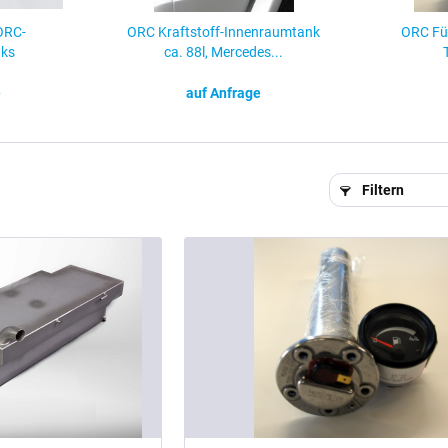
ORC-
ORC Kraftstoff-Innenraumtank
ORC Fül
nks
ca. 88l, Mercedes...
e
auf Anfrage
Filtern