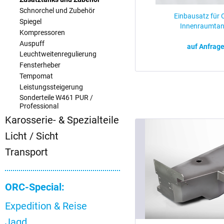
Schnorchel und Zubehör
Einbausatz für 
Spiegel
Innenraumta
Kompressoren
Auspuff
auf Anfrag
Leuchtweitenregulierung
Fensterheber
Tempomat
Leistungssteigerung
Sonderteile W461 PUR /
Professional
Karosserie- & Spezialteile
Licht / Sicht
Transport
ORC-Special:
Expedition & Reise
Jagd