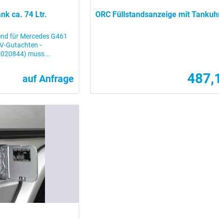
nk ca. 74 Ltr.
ORC Füllstandsanzeige mit Tankuhr 
ssend für Mercedes G461
ÜV-Gutachten -
90020844) muss...
487,
auf Anfrage