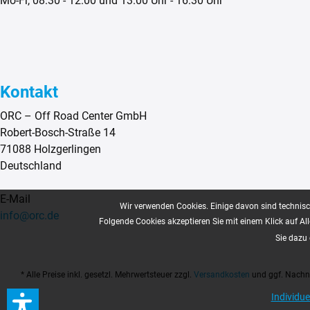
Mo-Fr, 08:30 - 12.00 und 13.00 Uhr - 16:30 Uhr
Kontakt
ORC – Off Road Center GmbH
Robert-Bosch-Straße 14
71088 Holzgerlingen
Deutschland
E-Mail
Wir verwenden Cookies. Einige davon sind technisch
info@orc.de
Folgende Cookies akzeptieren Sie mit einem Klick auf All
Sie dazu 
* Alle Preise inkl. gesetzl. Mehrwertsteuer zzgl.
Versandkosten
und ggf. Nachna
Individue