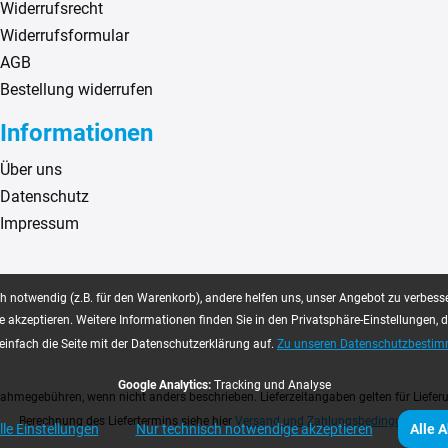
Widerrufsrecht
Widerrufsformular
AGB
Bestellung widerrufen
Informationen
Über uns
Datenschutz
Impressum
 notwendig (z.B. für den Warenkorb), andere helfen uns, unser Angebot zu verbesse
e akzeptieren. Weitere Informationen finden Sie in den Privatsphäre-Einstellungen, 
einfach die Seite mit der Datenschutzerklärung auf.
Zu unseren Datenschutzbesti
Google Analytics:
Tracking und Analyse
hmegebühren, wenn nicht anders beschrieben. Lieferzeitangaben gelten für Lieferu
Berechnung des Liefertermins siehe hier
Versand und Zahlungsbedingungen
lle Einstellungen
Nur technisch notwendige akzeptieren
Alle 