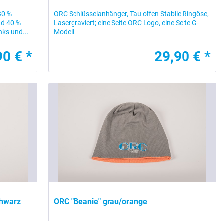
30 %
ORC Schlüsselanhänger, Tau offen Stabile Ringöse,
nd 40 %
Lasergraviert; eine Seite ORC Logo, eine Seite G-
nks und...
Modell
90 € *
29,90 € *
chwarz
ORC "Beanie" grau/orange