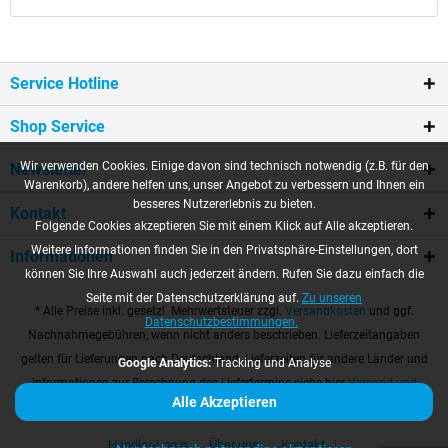
Service Hotline
Shop Service
Wir verwenden Cookies. Einige davon sind technisch notwendig (z.B. für den
Newsletter
Warenkorb), andere helfen uns, unser Angebot zu verbessern und Ihnen ein
besseres Nutzererlebnis zu bieten.
Kontakt
Folgende Cookies akzeptieren Sie mit einem Klick auf Alle akzeptieren.
Weitere Informationen finden Sie in den Privatsphäre-Einstellungen, dort
Informationen
können Sie Ihre Auswahl auch jederzeit ändern. Rufen Sie dazu einfach die
Seite mit der Datenschutzerklärung auf.
Zu unseren
* Alle Preise inkl. gesetzl. Mehrwertsteuer zzgl.
Versandkosten
und ggf.
Datenschutzbestimmungen.
Nachnahmegebühren, wenn nicht anders beschrieben. Lieferzeitangaben
gelten für Lieferungen nach Deutschland. Lieferzeiten für andere Länder und
Google Analytics:
Tracking und Analyse
Informationen zur Berechnung des Liefertermins siehe hier
Versand und
Alle Akzeptieren
Zahlungsbedingungen
Händler-Login
Über uns
Kontakt