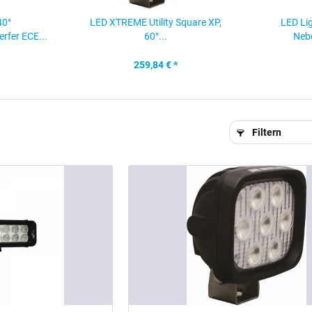
40°
LED XTREME Utility Square XP,
LED Lig
rfer ECE...
60°...
Nebe
259,84 € *
Filtern