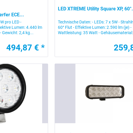
LED XTREME Utility Square XP, 60°.
rfer ECE...
5W pro LED -
Technische Daten: - LEDs: 7 x 5W - Strahl
ffektive Lumen: 4.440 lm
60° Flut - Effektive Lumen: 2.590 lm (je) -
- Gewicht: 2,4 kg...
Wattleistung: 35 Watt - Gehäusematerial:.
494,87 € *
259,