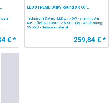
..
LED XTREME Utility Round XP, 60°...
muster:
Technische Daten: - LEDs: 7 x 5W - Strahlmuster:
60° - Effektive Lumen: 2.590 lm (je) - Wattleistung:
..
35 Watt - Gehäusematerial:...
84 € *
259,84 € *