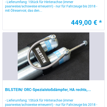
- Lieferumfang: 1Stück für Hinterachse (immer
paarweise/achsweise erneuern!) - nur für Fahrzeuge bis 2018 -
mit Ölreservoir, das den...
449,00 € *
BILSTEIN/ ORC-Spezialstoßdämpfer, HA rechts,...
- Lieferumfang: 1Stück für Hinterachse (immer
paarweise/achsweise erneuern!) - nur für Fahrzeuge bis 2018 -