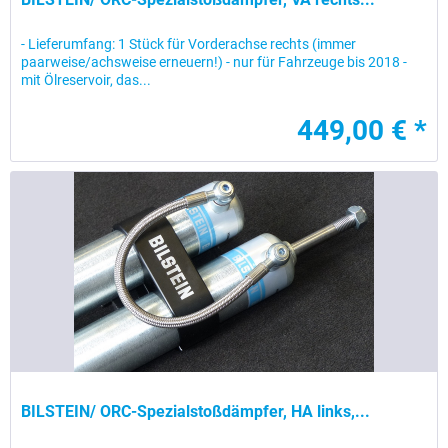
- Lieferumfang: 1 Stück für Vorderachse rechts (immer
paarweise/achsweise erneuern!) - nur für Fahrzeuge bis 2018 -
mit Ölreservoir, das...
449,00 € *
BILSTEIN/ ORC-Spezialstoßdämpfer, HA links,...