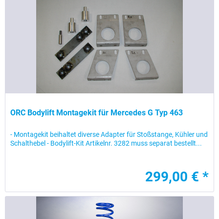
ORC Bodylift Montagekit für Mercedes G Typ 463
- Montagekit beihaltet diverse Adapter für Stoßstange, Kühler und
Schalthebel - Bodylift-Kit Artikelnr. 3282 muss separat bestellt...
299,00 € *