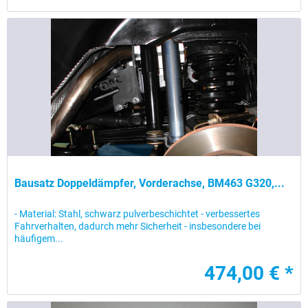
Bausatz Doppeldämpfer, Vorderachse, BM463 G320,...
- Material: Stahl, schwarz pulverbeschichtet - verbessertes
Fahrverhalten, dadurch mehr Sicherheit - insbesondere bei
häufigem...
474,00 € *