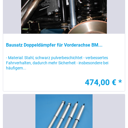
Bausatz Doppeldämpfer für Vorderachse BM...
- Material: Stahl, schwarz pulverbeschichtet - verbessertes
Fahrverhalten, dadurch mehr Sicherheit - insbesondere bei
häufigem...
474,00 € *