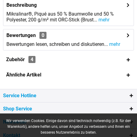
Beschreibung
Mikralinar®, Piqué aus 50 % Baumwolle und 50 %
Polyester, 200 g/m² mit ORC-Stick (Brust...
mehr
Bewertungen
0
Bewertungen lesen, schreiben und diskutieren...
mehr
Zubehör
4
Ähnliche Artikel
Service Hotline
Shop Service
Wir verwenden Cookies. Einige davon sind technisch notwendig (z.B. für den
Newsletter
Warenkorb), andere helfen uns, unser Angebot zu verbessern und Ihnen ein
besseres Nutzererlebnis zu bieten.
Kontakt