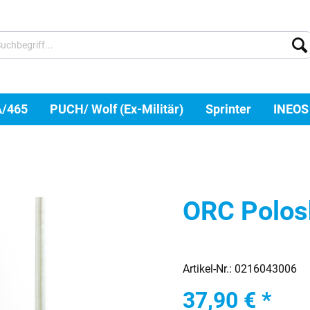
A/465
PUCH/ Wolf (Ex-Militär)
Sprinter
INEOS
ORC Polosh
Artikel-Nr.:
0216043006
37,90 € *