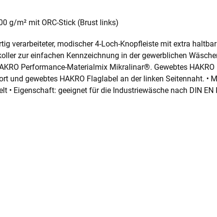
0 g/m² mit ORC-Stick (Brust links)
ig verarbeiteter, modischer 4-Loch-Knopfleiste mit extra haltb
koller zur einfachen Kennzeichnung in der gewerblichen Wäsch
HAKRO Performance-Materialmix Mikralinar®. Gewebtes HAKRO N
rt und gewebtes HAKRO Flaglabel an der linken Seitennaht. • M
t • Eigenschaft: geeignet für die Industriewäsche nach DIN EN IS