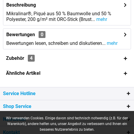
Beschreibung
Mikralinar®, Piqué aus 50 % Baumwolle und 50 %
Polyester, 200 g/m² mit ORC-Stick (Brust...
mehr
Bewertungen
0
Bewertungen lesen, schreiben und diskutieren...
mehr
Zubehör
4
Ähnliche Artikel
Service Hotline
Shop Service
Wir verwenden Cookies. Einige davon sind technisch notwendig (z.B. für den
Newsletter
Warenkorb), andere helfen uns, unser Angebot zu verbessern und Ihnen ein
besseres Nutzererlebnis zu bieten.
Kontakt