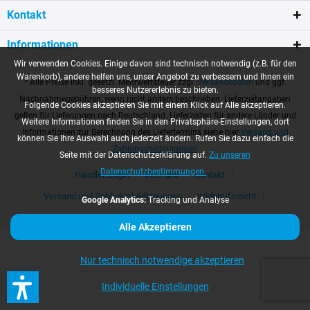
Kontakt
Informationen
Wir verwenden Cookies. Einige davon sind technisch notwendig (z.B. für den
Warenkorb), andere helfen uns, unser Angebot zu verbessern und Ihnen ein
* Alle Preise inkl. gesetzl. Mehrwertsteuer zzgl.
Versandkosten
und ggf.
besseres Nutzererlebnis zu bieten.
Nachnahmegebühren, wenn nicht anders beschrieben. Lieferzeitangaben
Folgende Cookies akzeptieren Sie mit einem Klick auf Alle akzeptieren.
gelten für Lieferungen nach Deutschland. Lieferzeiten für andere Länder und
Weitere Informationen finden Sie in den Privatsphäre-Einstellungen, dort
Informationen zur Berechnung des Liefertermins siehe hier
Versand und
können Sie Ihre Auswahl auch jederzeit ändern. Rufen Sie dazu einfach die
Zahlungsbedingungen
Seite mit der Datenschutzerklärung auf.
Zu unseren
Datenschutzbestimmungen.
Händler-Login
Über uns
Kontakt
Versand und Zahlungsbedingungen
Widerrufsrecht
Google Analytics:
Tracking und Analyse
Datenschutz
AGB
Impressum
Alle Akzeptieren
Nur technisch notwendige akzeptieren
Individuelle Einstellungen