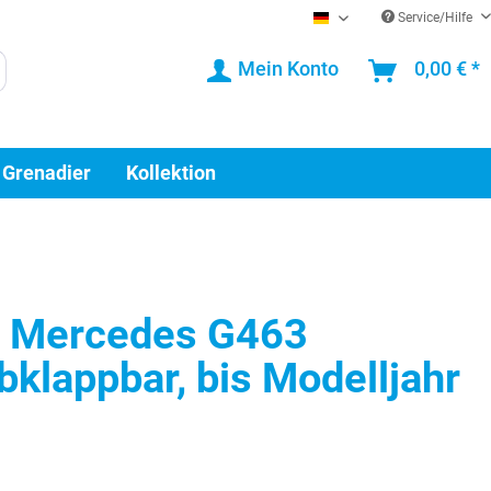
Service/Hilfe
DE
Mein Konto
0,00 € *
 Grenadier
Kollektion
l Mercedes G463
bklappbar, bis Modelljahr