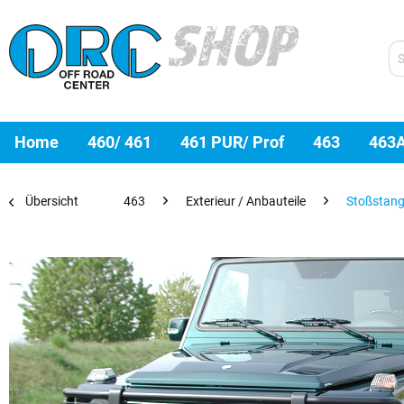
Home
460/ 461
461 PUR/ Prof
463
463
Übersicht
463
Exterieur / Anbauteile
Stoßstang