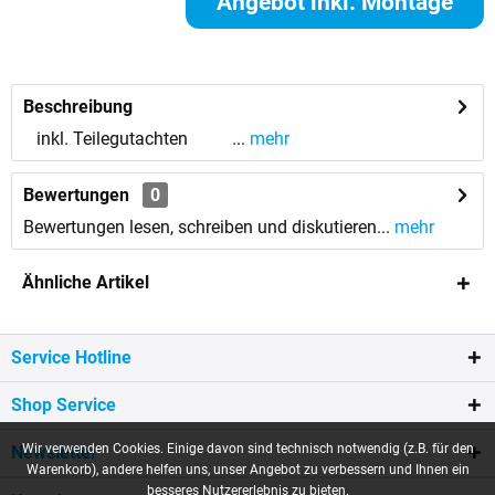
Angebot inkl. Montage
anfordern
Beschreibung
inkl. Teilegutachten ...
mehr
Bewertungen
0
Bewertungen lesen, schreiben und diskutieren...
mehr
Ähnliche Artikel
Service Hotline
Shop Service
Wir verwenden Cookies. Einige davon sind technisch notwendig (z.B. für den
Newsletter
Warenkorb), andere helfen uns, unser Angebot zu verbessern und Ihnen ein
besseres Nutzererlebnis zu bieten.