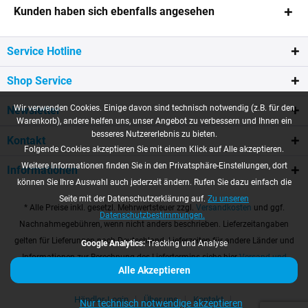
Kunden haben sich ebenfalls angesehen
Service Hotline
Shop Service
Wir verwenden Cookies. Einige davon sind technisch notwendig (z.B. für den
Newsletter
Warenkorb), andere helfen uns, unser Angebot zu verbessern und Ihnen ein
besseres Nutzererlebnis zu bieten.
Kontakt
Folgende Cookies akzeptieren Sie mit einem Klick auf Alle akzeptieren.
Weitere Informationen finden Sie in den Privatsphäre-Einstellungen, dort
Informationen
können Sie Ihre Auswahl auch jederzeit ändern. Rufen Sie dazu einfach die
Seite mit der Datenschutzerklärung auf.
Zu unseren
* Alle Preise inkl. gesetzl. Mehrwertsteuer zzgl.
Versandkosten
und ggf.
Datenschutzbestimmungen.
Nachnahmegebühren, wenn nicht anders beschrieben. Lieferzeitangaben
gelten für Lieferungen nach Deutschland. Lieferzeiten für andere Länder und
Google Analytics:
Tracking und Analyse
Informationen zur Berechnung des Liefertermins siehe hier
Versand und
Alle Akzeptieren
Zahlungsbedingungen
Händler-Login
Über uns
Kontakt
Nur technisch notwendige akzeptieren