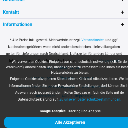
Kontakt
Informationen
* Alle Preise inkl. gesetzl. Mehrwertsteuer zzgl.
Versandkosten
und ggf.
Nachnahmegebühren, wenn nicht anders beschrieben. Lieferzeitangaben
gelten für Lieferungen nach Deutschland. Lieferzeiten für andere Länder und
Informationen zur Berechnung des Liefertermins siehe hier
Versand und
Wir verwenden Cookies. Einige davon sind technisch notwendig (z.B. für de
Warenkorb), andere helfen uns, unser Angebot zu verbessern und Ihnen ein bes
Zahlungsbedingungen
Nutzererlebnis zu bieten.
Händler-Login
Über uns
Kontakt
Folgende Cookies akzeptieren Sie mit einem Klick auf Alle akzeptieren. Weite
Informationen finden Sie in den Privatsphäre-Einstellungen, dort können Sie I
Versand und Zahlungsbedingungen
Widerrufsrecht
Auswahl auch jederzeit ändern. Rufen Sie dazu einfach die Seite mit der
Datenschutz
AGB
Impressum
Datenschutzerklärung auf.
Zu unseren Datenschutzbestimmungen.
Google Analytics:
Tracking und Analyse
Alle Akzeptieren