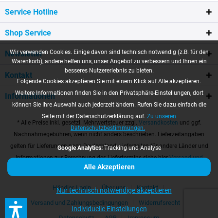
Service Hotline
Shop Service
Wir verwenden Cookies. Einige davon sind technisch notwendig (z.B. für den
Newsletter
Warenkorb), andere helfen uns, unser Angebot zu verbessern und Ihnen ein
besseres Nutzererlebnis zu bieten.
Kontakt
Folgende Cookies akzeptieren Sie mit einem Klick auf Alle akzeptieren.
Weitere Informationen finden Sie in den Privatsphäre-Einstellungen, dort
Informationen
können Sie Ihre Auswahl auch jederzeit ändern. Rufen Sie dazu einfach die
Seite mit der Datenschutzerklärung auf.
Zu unseren
* Alle Preise inkl. gesetzl. Mehrwertsteuer zzgl.
Versandkosten
und ggf.
Datenschutzbestimmungen.
Nachnahmegebühren, wenn nicht anders beschrieben. Lieferzeitangaben
gelten für Lieferungen nach Deutschland. Lieferzeiten für andere Länder und
Google Analytics:
Tracking und Analyse
Informationen zur Berechnung des Liefertermins siehe hier
Versand und
Alle Akzeptieren
Zahlungsbedingungen
Händler-Login
Über uns
Kontakt
Nur technisch notwendige akzeptieren
Versand und Zahlungsbedingungen
Widerrufsrecht
Individuelle Einstellungen
Datenschutz
AGB
Impressum