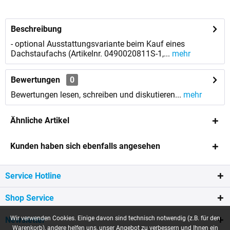
anfordern
Beschreibung
- optional Ausstattungsvariante beim Kauf eines
Dachstaufachs (Artikelnr. 0490020811S-1,...
mehr
Bewertungen
0
Bewertungen lesen, schreiben und diskutieren...
mehr
Ähnliche Artikel
Kunden haben sich ebenfalls angesehen
Service Hotline
Shop Service
Wir verwenden Cookies. Einige davon sind technisch notwendig (z.B. für den
Newsletter
Warenkorb), andere helfen uns, unser Angebot zu verbessern und Ihnen ein