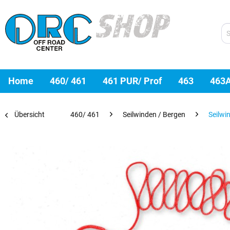
Home
460/ 461
461 PUR/ Prof
463
463
Übersicht
460/ 461
Seilwinden / Bergen
Seilwi