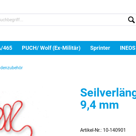
A/465
PUCH/ Wolf (Ex-Militär)
Sprinter
INEOS
ndenzubehör
Seilverlän
9,4 mm
Artikel-Nr.:
10-140901