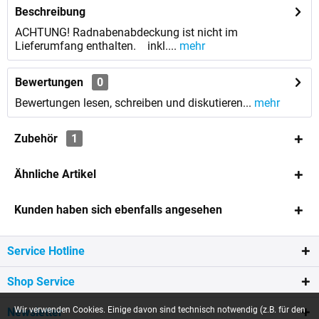
Beschreibung
ACHTUNG! Radnabenabdeckung ist nicht im
Lieferumfang enthalten. inkl....
mehr
Bewertungen
0
Bewertungen lesen, schreiben und diskutieren...
mehr
Zubehör
1
Ähnliche Artikel
Kunden haben sich ebenfalls angesehen
Service Hotline
Shop Service
Wir verwenden Cookies. Einige davon sind technisch notwendig (z.B. für den
Newsletter